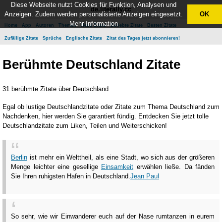
Diese Webseite nutzt Cookies für Funktion, Analysen und
de.literally.cc
Anzeigen. Zudem werden personalisierte Anzeigen eingesetzt.
OK
Mehr Information
Home
App
Autoren
Themen
Neue Zitate
Beliebte Zitate
Besten Zitate
Zufällige Zitate
Sprüche
Englische Zitate
Zitat des Tages jetzt abonnieren!
Berühmte Deutschland Zitate
31 berühmte Zitate über Deutschland
Egal ob lustige Deutschlandzitate oder Zitate zum Thema Deutschland zum
Nachdenken, hier werden Sie garantiert fündig. Entdecken Sie jetzt tolle
Deutschlandzitate zum Liken, Teilen und Weiterschicken!
Berlin
ist mehr ein Welttheil, als eine Stadt, wo sich aus der größeren
Menge leichter eine gesellige
Einsamkeit
erwählen ließe. Da fänden
Sie Ihren ruhigsten Hafen in Deutschland.
Jean Paul
So sehr, wie wir Einwanderer euch auf der Nase rumtanzen in eurem