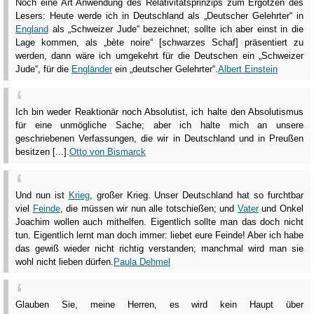
Noch eine Art Anwendung des Relativitätsprinzips zum Ergötzen des
Lesers: Heute werde ich in Deutschland als „Deutscher Gelehrter“ in
England
als „Schweizer Jude“ bezeichnet; sollte ich aber einst in die
Lage kommen, als „bète noire“ [schwarzes Schaf] präsentiert zu
werden, dann wäre ich umgekehrt für die Deutschen ein „Schweizer
Jude“, für die
Engländer
ein „deutscher Gelehrter“.
Albert Einstein
Ich bin weder Reaktionär noch Absolutist, ich halte den Absolutismus
für eine unmögliche Sache; aber ich halte mich an unsere
geschriebenen Verfassungen, die wir in Deutschland und in Preußen
besitzen [...].
Otto von Bismarck
Und nun ist
Krieg
, großer Krieg. Unser Deutschland hat so furchtbar
viel
Feinde
, die müssen wir nun alle totschießen; und
Vater
und Onkel
Joachim wollen auch mithelfen. Eigentlich sollte man das doch nicht
tun. Eigentlich lernt man doch immer: liebet eure Feinde! Aber ich habe
das gewiß wieder nicht richtig verstanden; manchmal wird man sie
wohl nicht lieben dürfen.
Paula Dehmel
Glauben Sie, meine Herren, es wird kein Haupt über