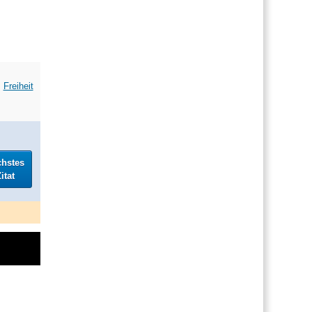
Freiheit
chstes
itat