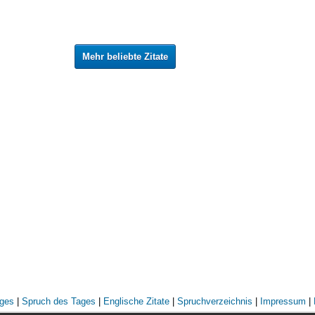
Mehr beliebte Zitate
ages
|
Spruch des Tages
|
Englische Zitate
|
Spruchverzeichnis
|
Impressum
|