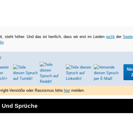
tt, steht höher. Und das ist herrlich, dass wir erst im Leiden
recht
der
Seele
lin
:
Nä
Z
right-Verstöße oder Rassismus bitte
hier
melden.
e Und Sprüche