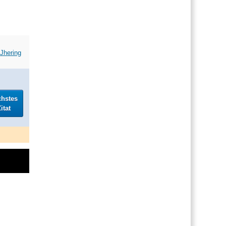
Jhering
chstes
itat