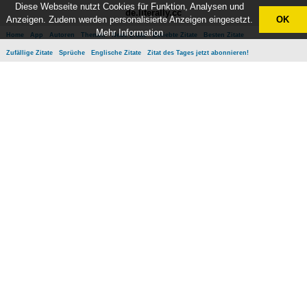
Diese Webseite nutzt Cookies für Funktion, Analysen und
de.literally.cc
Anzeigen. Zudem werden personalisierte Anzeigen eingesetzt.
OK
Mehr Information
Home
App
Autoren
Themen
Neue Zitate
Beliebte Zitate
Besten Zitate
Zufällige Zitate
Sprüche
Englische Zitate
Zitat des Tages jetzt abonnieren!