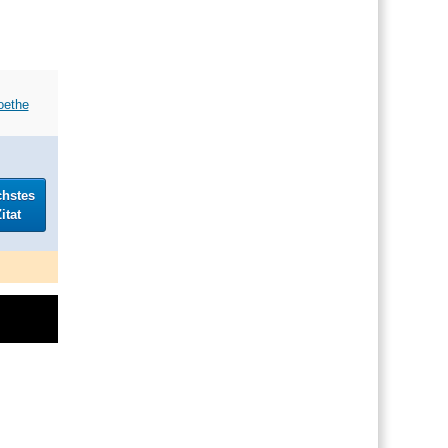
oethe
chstes
itat