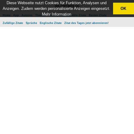
Diese Webseite nutzt Cookies für Funktion, Analysen und
de.literally.cc
Anzeigen. Zudem werden personalisierte Anzeigen eingesetzt.
OK
Mehr Information
Home
App
Autoren
Themen
Neue Zitate
Beliebte Zitate
Besten Zitate
Zufällige Zitate
Sprüche
Englische Zitate
Zitat des Tages jetzt abonnieren!