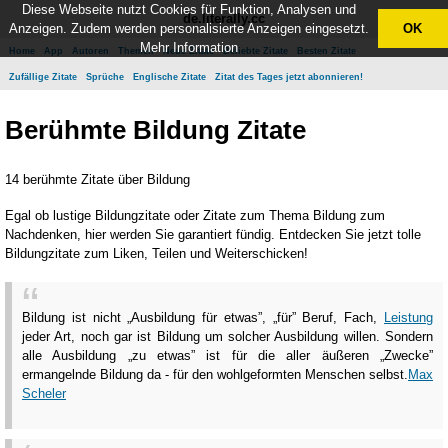
Diese Webseite nutzt Cookies für Funktion, Analysen und
de.literally.cc
Anzeigen. Zudem werden personalisierte Anzeigen eingesetzt.
OK
Mehr Information
Home
App
Autoren
Themen
Neue Zitate
Beliebte Zitate
Besten Zitate
Zufällige Zitate
Sprüche
Englische Zitate
Zitat des Tages jetzt abonnieren!
Berühmte Bildung Zitate
14 berühmte Zitate über Bildung
Egal ob lustige Bildungzitate oder Zitate zum Thema Bildung zum
Nachdenken, hier werden Sie garantiert fündig. Entdecken Sie jetzt tolle
Bildungzitate zum Liken, Teilen und Weiterschicken!
Bildung ist nicht „Ausbildung für etwas”, „für” Beruf, Fach,
Leistung
jeder Art, noch gar ist Bildung um solcher Ausbildung willen. Sondern
alle Ausbildung „zu etwas” ist für die aller äußeren „Zwecke”
ermangelnde Bildung da - für den wohlgeformten Menschen selbst.
Max
Scheler