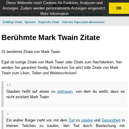
Diese Webseite nutzt Cookies für Funktion, Analysen und
de.literally.cc
Anzeigen. Zudem werden personalisierte Anzeigen eingesetzt.
OK
Mehr Information
Home
App
Autoren
Themen
Neue Zitate
Beliebte Zitate
Besten Zitate
Zufällige Zitate
Sprüche
Englische Zitate
Zitat des Tages jetzt abonnieren!
Berühmte Mark Twain Zitate
31 berühmte Zitate von Mark Twain
Egal ob lustige Zitate von Mark Twain oder Zitate zum Nachdenken, hier
werden Sie garantiert fündig. Entdecken Sie jetzt tolle Zitate von Mark
Twain zum Liken, Teilen und Weiterschicken!
Glauben heißt auf etwas zu
vertrauen
, von dem du weißt, dass es
nicht existiert.
Mark Twain
Ein andrer Bürger zieht vor, mit dem
Tod
zu
spielen
und
Gesundheit
in
kleinen Teilchen zu kaufen, den Tod durch Bestechung mit