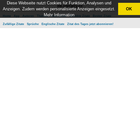
Diese Webseite nutzt Cookies für Funktion, Analysen und
de.literally.cc
Anzeigen. Zudem werden personalisierte Anzeigen eingesetzt.
OK
Mehr Information
Home
App
Autoren
Themen
Neue Zitate
Beliebte Zitate
Besten Zitate
Zufällige Zitate
Sprüche
Englische Zitate
Zitat des Tages jetzt abonnieren!