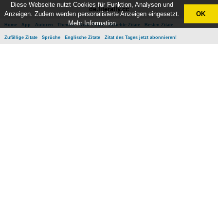
Diese Webseite nutzt Cookies für Funktion, Analysen und
de.literally.cc
Anzeigen. Zudem werden personalisierte Anzeigen eingesetzt.
OK
Mehr Information
Home
App
Autoren
Themen
Neue Zitate
Beliebte Zitate
Besten Zitate
Zufällige Zitate
Sprüche
Englische Zitate
Zitat des Tages jetzt abonnieren!