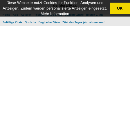
Diese Webseite nutzt Cookies für Funktion, Analysen und
de.literally.cc
Anzeigen. Zudem werden personalisierte Anzeigen eingesetzt.
OK
Mehr Information
Home
App
Autoren
Themen
Neue Zitate
Beliebte Zitate
Besten Zitate
Zufällige Zitate
Sprüche
Englische Zitate
Zitat des Tages jetzt abonnieren!