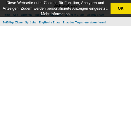
Diese Webseite nutzt Cookies für Funktion, Analysen und
de.literally.cc
Anzeigen. Zudem werden personalisierte Anzeigen eingesetzt.
OK
Mehr Information
Home
App
Autoren
Themen
Neue Zitate
Beliebte Zitate
Besten Zitate
Zufällige Zitate
Sprüche
Englische Zitate
Zitat des Tages jetzt abonnieren!