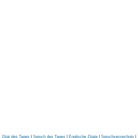
Zitat des Tages
|
Spruch des Tages
|
Englische Zitate
|
Spruchverzeichnis
|