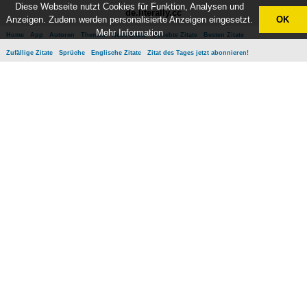
Diese Webseite nutzt Cookies für Funktion, Analysen und
de.literally.cc
Anzeigen. Zudem werden personalisierte Anzeigen eingesetzt.
OK
Mehr Information
Home
App
Autoren
Themen
Neue Zitate
Beliebte Zitate
Besten Zitate
Zufällige Zitate
Sprüche
Englische Zitate
Zitat des Tages jetzt abonnieren!