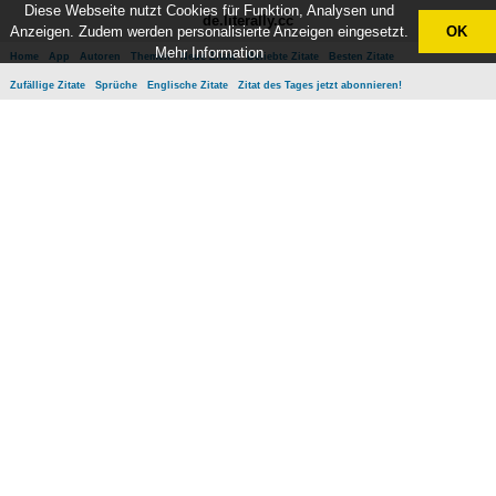
Diese Webseite nutzt Cookies für Funktion, Analysen und
de.literally.cc
Anzeigen. Zudem werden personalisierte Anzeigen eingesetzt.
OK
Mehr Information
Home
App
Autoren
Themen
Neue Zitate
Beliebte Zitate
Besten Zitate
Zufällige Zitate
Sprüche
Englische Zitate
Zitat des Tages jetzt abonnieren!