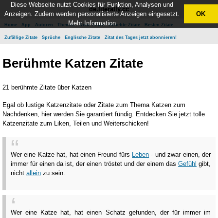
Diese Webseite nutzt Cookies für Funktion, Analysen und
de.literally.cc
Anzeigen. Zudem werden personalisierte Anzeigen eingesetzt.
OK
Mehr Information
Home
App
Autoren
Themen
Neue Zitate
Beliebte Zitate
Besten Zitate
Zufällige Zitate
Sprüche
Englische Zitate
Zitat des Tages jetzt abonnieren!
Berühmte Katzen Zitate
21 berühmte Zitate über Katzen
Egal ob lustige Katzenzitate oder Zitate zum Thema Katzen zum
Nachdenken, hier werden Sie garantiert fündig. Entdecken Sie jetzt tolle
Katzenzitate zum Liken, Teilen und Weiterschicken!
Wer eine Katze hat, hat einen Freund fürs
Leben
- und zwar einen, der
immer für einen da ist, der einen tröstet und der einem das
Gefühl
gibt,
nicht
allein
zu sein.
Wer eine Katze hat, hat einen Schatz gefunden, der für immer im