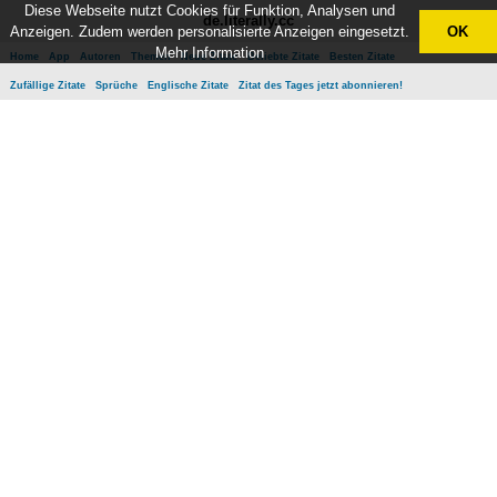
Diese Webseite nutzt Cookies für Funktion, Analysen und
de.literally.cc
Anzeigen. Zudem werden personalisierte Anzeigen eingesetzt.
OK
Mehr Information
Home
App
Autoren
Themen
Neue Zitate
Beliebte Zitate
Besten Zitate
Zufällige Zitate
Sprüche
Englische Zitate
Zitat des Tages jetzt abonnieren!