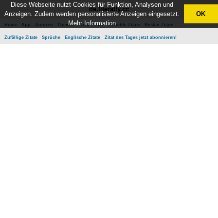
Diese Webseite nutzt Cookies für Funktion, Analysen und
de.literally.cc
Anzeigen. Zudem werden personalisierte Anzeigen eingesetzt.
OK
Mehr Information
Home
App
Autoren
Themen
Neue Zitate
Beliebte Zitate
Besten Zitate
Zufällige Zitate
Sprüche
Englische Zitate
Zitat des Tages jetzt abonnieren!