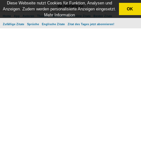
Diese Webseite nutzt Cookies für Funktion, Analysen und
de.literally.cc
Anzeigen. Zudem werden personalisierte Anzeigen eingesetzt.
OK
Mehr Information
Home
App
Autoren
Themen
Neue Zitate
Beliebte Zitate
Besten Zitate
Zufällige Zitate
Sprüche
Englische Zitate
Zitat des Tages jetzt abonnieren!