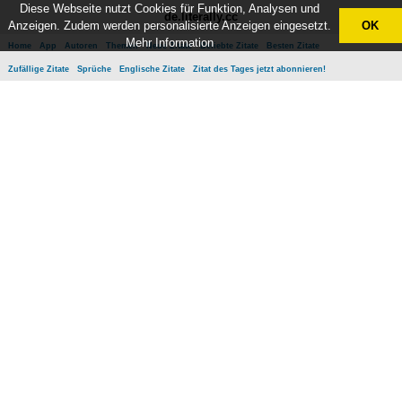
Diese Webseite nutzt Cookies für Funktion, Analysen und
de.literally.cc
Anzeigen. Zudem werden personalisierte Anzeigen eingesetzt.
OK
Mehr Information
Home
App
Autoren
Themen
Neue Zitate
Beliebte Zitate
Besten Zitate
Zufällige Zitate
Sprüche
Englische Zitate
Zitat des Tages jetzt abonnieren!