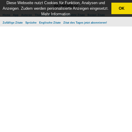
Diese Webseite nutzt Cookies für Funktion, Analysen und
de.literally.cc
Anzeigen. Zudem werden personalisierte Anzeigen eingesetzt.
OK
Mehr Information
Home
App
Autoren
Themen
Neue Zitate
Beliebte Zitate
Besten Zitate
Zufällige Zitate
Sprüche
Englische Zitate
Zitat des Tages jetzt abonnieren!