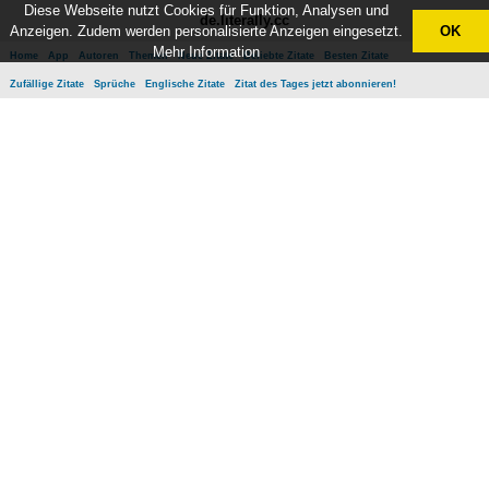
Diese Webseite nutzt Cookies für Funktion, Analysen und
de.literally.cc
Anzeigen. Zudem werden personalisierte Anzeigen eingesetzt.
OK
Mehr Information
Home
App
Autoren
Themen
Neue Zitate
Beliebte Zitate
Besten Zitate
Zufällige Zitate
Sprüche
Englische Zitate
Zitat des Tages jetzt abonnieren!