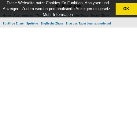
Diese Webseite nutzt Cookies für Funktion, Analysen und
de.literally.cc
Anzeigen. Zudem werden personalisierte Anzeigen eingesetzt.
OK
Mehr Information
Home
App
Autoren
Themen
Neue Zitate
Beliebte Zitate
Besten Zitate
Zufällige Zitate
Sprüche
Englische Zitate
Zitat des Tages jetzt abonnieren!