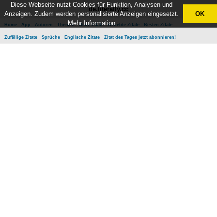
Diese Webseite nutzt Cookies für Funktion, Analysen und
de.literally.cc
Anzeigen. Zudem werden personalisierte Anzeigen eingesetzt.
OK
Mehr Information
Home
App
Autoren
Themen
Neue Zitate
Beliebte Zitate
Besten Zitate
Zufällige Zitate
Sprüche
Englische Zitate
Zitat des Tages jetzt abonnieren!