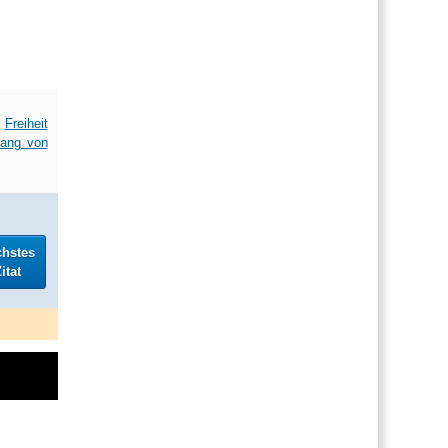
n
Freiheit
ang von
chstes
itat